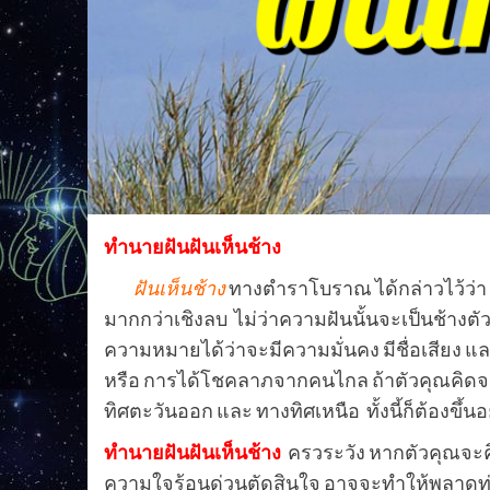
ทำนายฝันฝันเห็นช้าง
ฝันเห็นช้าง
ทางตำราโบราณ ได้กล่าวไว้ว่า ใคร
มากกว่าเชิงลบ ไม่ว่าความฝันนั้นจะเป็นช้างตัว
ความหมายได้ว่าจะมีความมั่นคง มีชื่อเสียง 
หรือ การได้โชคลาภจากคนไกล ถ้าตัวคุณคิด
ทิศตะวันออก และ ทางทิศเหนือ ทั้งนี้ก็ต้องขึ้นอยู
ทำนายฝันฝันเห็นช้าง
ครวระวัง หากตัวคุณจะคิ
ความใจร้อนด่วนตัดสินใจ อาจจะทำให้พลาดท่าเสียร