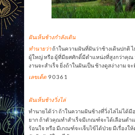
ฝันเห็นช้างกำลังเดิน
ทำนายว่า
ถ้าในความฝันที่ฝันว่าช้างเดินปกติ ไ
ผู้ใหญ่ หรือ ผู้ที่มียศศักดิ์มีตำแหน่งที่สูงกว
งานจะสำเร็จ ยิ่งถ้าในฝันเป็น ช้างดูสง่างาม จะม
เลขเด็ด
9 0 3 6 1
ฝันเห็นช้างวิ่งไล่
ทำนายได้ว่า ถ้าในความฝันช้างที่วิ่งไล่ไม่ได้ม
ยาก ถ้าตัวคุณทำสำเร็จมีเกณฑ์จะได้เลือนตำแหน่
ร้อนใจ หรือ มีเกณฑ์จะเจ็บไข้ได้ป่วย มีเรื่องใ