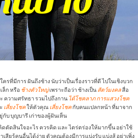
ที่มีการ ฝันถึงช้าง นับว่าเป็นเรื่องราวที่ดี ไปในเชิงบวก
เล็ก หรือ
ช้างตัวใหญ่
เพราะถือว่า ช้างเป็น
สัตว์มงคล
สื่อ
และ ความศรัทธา รวมไปถึงกาน
ได้โชคลาภ
การแสวงโชค
จะ
เสี่ยงโชค
ให้ตัวคุณ
เสี่ยงโชค
กับคนแปลกหน้า ที่มาจาก
่กับ บุญบารี เก่าของผู้ฝันเห็น
ดตัดสินใจอะไร ควรคิด และ ไตร่ตร่องให้มากขึ้น อย่าใช้
ู้คนอื่นได้ง่าย ตัวคุณต้องมีการแบ่งรับ แบ่งสู้ อย่าเพิ่ง