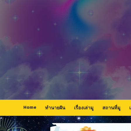
Skip
to
content
Home
ทำนายฝัน
เรื่องเล่ามู
สถานที่มู