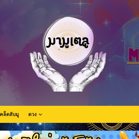
เคล็ดลับมู
ดวง