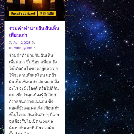
Uncategorized
ทำนายฝัน
รวมคำทำนายฝัน ฝันเห็น
เพื่อนเก่า
April 2, 2024
mumutelu@admin
รวมคำทำนายฝัน ฝันเห็น
เพื่อนเก่า ขึ้นชื่อว่าเพื่อน ยัง
ไงก็ตัดกันไม่ขาดอยู่แล้ว ต่อ
ให้จะนานสักแค่ไหน แต่ถ้า
ฝันเห็นเพื่อนเก่า ล่ะ หมายถึง
อะไร จะมีเรื่องดี หรือไม่ดีกัน
แน่ เชื่อว่าคุณต้องรู้สึกวิตก
กังวลกันอย่างแน่นอน ซึ่ง
แอดก็ยังเคย ฝันเห็นเพื่อนเก่า
ที่ไม่ได้เจอกันเป็นสิบ ๆ ปีเลย
จนต้องรีบไปเปิด Google
ค้นหากันเลยทีเดียว ว่าฝัน