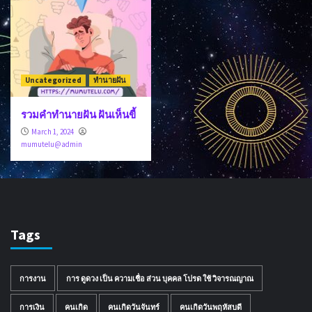
Uncategorized
ทำนายฝัน
รวมคำทำนายฝัน ฝันเห็นขี้
March 1, 2024
mumutelu@admin
Tags
การงาน
การ ดูดวง เป็น ความเชื่อ ส่วน บุคคล โปรด ใช้ วิจารณญาณ
การเงิน
คนเกิด
คนเกิดวันจันทร์
คนเกิดวันพฤหัสบดี