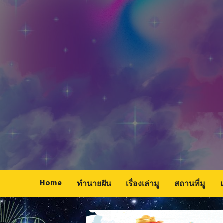
Skip
to
content
Home
ทำนายฝัน
เรื่องเล่ามู
สถานที่มู