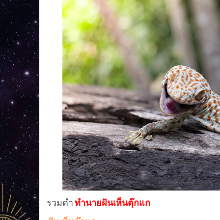
รวมคำ
ทํานายฝันเห็นตุ๊กแก