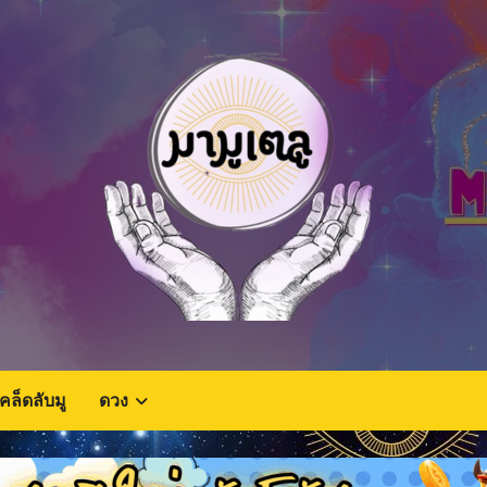
เคล็ดลับมู
ดวง