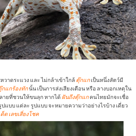
นหวาดระแวง และ ไม่กล้าเข้าใกล้
ตุ๊กแก
เป็นหนึ่งสัตว์มี
ตุ๊กแกร้องทัก
นั้น เป็นการส่งเสียงเตือน หรือ ลางบอกเหตุใน
ดลายที่ชวนให้ขนลุก หากได้
ฝันถึง
ตุ๊กแก
คนไทยมักจะเชื่อ
ปแบบ แต่ละ รูปแบบ จะหมายความว่าอย่างไรบ้าง เดี่ยว
ด็ด
เลขเสี่ยงโชค