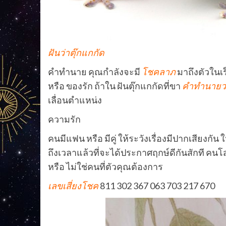
ฝันว่าตุ๊กแกกัด
คำทำนาย คุณกำลังจะมี
โชคลาภ
มาถึงตัวในเร
หรือ ของรัก ถ้าใน ฝันตุ๊กแกกัดที่ขา
คำทำนายว่
เลื่อนตำแหน่ง
ความรัก
คนมีแฟน หรือ มีคู่ ให้ระวังเรื่องมีปากเสียงกัน 
ถึงเวลาแล้วที่จะได้ประกาศฤกษ์ดีกันสักที คนโสด
หรือ ไม่ใช่คนที่ตัวคุณต้องการ
เลขเสี่ยงโชค
811 302 367 063 703 217 670