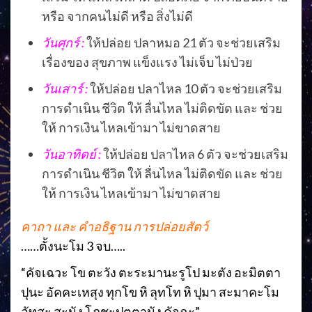
หรือ จากคนไม่ดี หรือ สิ่งไม่ดี
วันศุกร์ :
ให้ปล่อย ปลาหมอ 21 ตัว จะช่วยเสริม
เรื่องของ สุขภาพ แข็งแรง ไม่เจ็บ ไม่ป่วย
วันเสาร์ :
ให้ปล่อย ปลาไหล 10 ตัว จะช่วยเสริม
การดำเนิน ชีวิต ให้ ลื่นไหล ไม่ติดขัด และ ช่วย
ให้ การเงิน ไหลเข้ามา ไม่ขาดสาย
วันอาทิตย์ :
ให้ปล่อย ปลาไหล 6 ตัว จะช่วยเสริม
การดำเนิน ชีวิต ให้ ลื่นไหล ไม่ติดขัด และ ช่วย
ให้ การเงิน ไหลเข้ามา ไม่ขาดสาย
คาถา และ คำอธิฐาน การปล่อยสัตว์
……ตั้งนะโม 3 จบ…..
“คัจเฉวะ โข ตะวัง ตะระมานะรูโป มะตัง อะมิตตา
ปุนะ อัคคะเหสุง ทุกโข หิ ลุทโท หิ ปุมา สะมาคะโม
อัทสะ สะนัง โภชะปุตตานัง คัจฉะ”