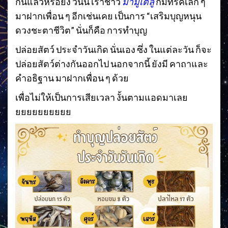
กันแล้วหรือยัง วันนี้ เราชาว
มามูเตลู
ก็มีทริคเล็ก ๆ
มาฝากเพื่อน ๆ อีกเช่นเคย เป็นการ “เสริมบุญหนุน
ดวงชะตาชีวิต” นั่นก็คือ การทำบุญ
ปล่อยสัตว์ ประจำวันเกิด นั่นเอง ซึ่ง ในแต่ละวัน ก็จะ
ปล่อยสัตว์ต่างกันออกไป นอกจากนี้ ยังมี คาถาและ
คำอธิฐาน มาฝากเพื่อน ๆ ด้วย
เพื่อไม่ให้เป็นการเสียเวลา งั้นตามแอดมาเลย
ยยยยยยยยยย