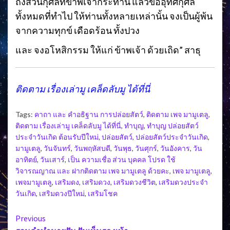
ถึงส่วนกุศลที่ข้าพเจ้ากระทำนี้ แล้วขออุทิศกุศล
ทั้งหมดที่ทำไป ให้ท่านทั้งหลายเหล่านั้น จงเป็นผู้พ้น
จากความทุกข์ เดือดร้อน ทั้งปวง
และ จงอโหสิกรรม ให้แก่ ข้าพเจ้า ด้วยเถิด” สาธุ
ติดตาม เรื่องเล่ามู เคล็ดลับมู ได้ที่นี่
Tags:
คาถา และ คำอธิฐาน การปล่อยสัตว์
,
ติดตาม เพจ มามูเตลู
,
ติดตาม เรื่องเล่ามู เคล็ดลับมู ได้ที่นี่
,
ทำบุญ
,
ทำบุญ ปล่อยสัตว์
ประจำวันเกิด ต้อนรับปีใหม่
,
ปล่อยสัตว์
,
ปล่อยสัตว์ประจำวันเกิด
,
มามูเตลู
,
วันจันทร์
,
วันพฤหัสบดี
,
วันพุธ
,
วันศุกร์
,
วันอังคาร
,
วัน
อาทิตย์
,
วันเสาร์
,
เป็น ความเชื่อ ส่วน บุคคล โปรด ใช้
วิจารณญาณ และ ฝากติดตาม เพจ มามูเตลู ด้วยคะ
,
เพจ มามูเตลู
,
เพจมามูเตลู
,
เสริมดง
,
เสริมดวง
,
เสริมดวงชีวิต
,
เสริมดวงประจำ
วันเกิด
,
เสริมดวงปีใหม่
,
เสริมโชค
Continue
Previous