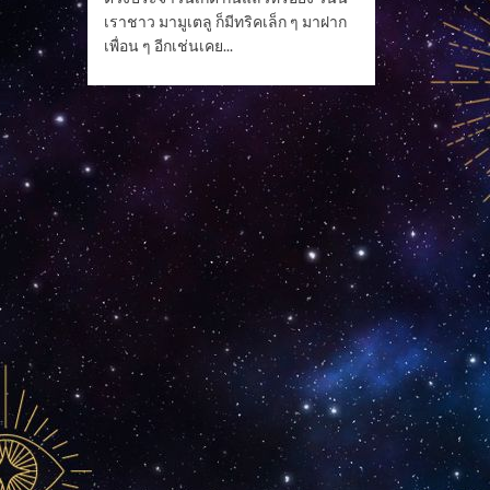
เราชาว มามูเตลู ก็มีทริคเล็ก ๆ มาฝาก
เพื่อน ๆ อีกเช่นเคย...