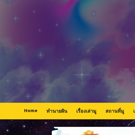
Skip
to
content
Home
ทำนายฝัน
เรื่องเล่ามู
สถานที่มู