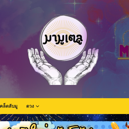
เคล็ดลับมู
ดวง