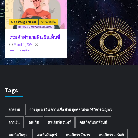
Uncategorized
ทำนายฝัน
รวมคำทำนายฝัน ฝันเห็นขี้
March 1, 2024
mumutelu@admin
Tags
การงาน
การ ดูดวง เป็น ความเชื่อ ส่วน บุคคล โปรด ใช้ วิจารณญาณ
การเงิน
คนเกิด
คนเกิดวันจันทร์
คนเกิดวันพฤหัสบดี
คนเกิดวันพุธ
คนเกิดวันศุกร์
คนเกิดวันอังคาร
คนเกิดวันอาทิตย์