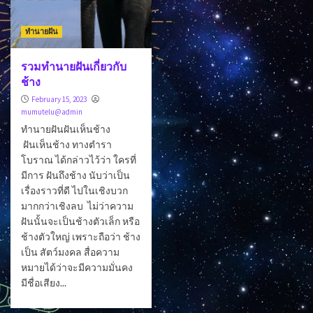
ทำนายฝัน
รวมทำนายฝันเกี่ยวกับ
ช้าง
February 15, 2023
mumutelu@admin
ทำนายฝันฝันเห็นช้าง
ฝันเห็นช้าง ทางตำรา
โบราณ ได้กล่าวไว้ว่า ใครที่
มีการ ฝันถึงช้าง นับว่าเป็น
เรื่องราวที่ดี ไปในเชิงบวก
มากกว่าเชิงลบ ไม่ว่าความ
ฝันนั้นจะเป็นช้างตัวเล็ก หรือ
ช้างตัวใหญ่ เพราะถือว่า ช้าง
เป็น สัตว์มงคล สื่อความ
หมายได้ว่าจะมีความมั่นคง
มีชื่อเสียง...