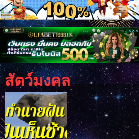
สัตว์มงคล