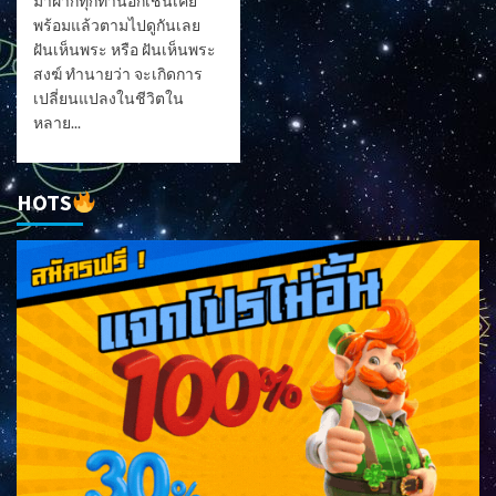
มาฝากทุกท่านอีกเช่นเคย
พร้อมแล้วตามไปดูกันเลย
ฝันเห็นพระ หรือ ฝันเห็นพระ
สงฆ์ ทำนายว่า จะเกิดการ
เปลี่ยนแปลงในชีวิตใน
หลาย...
HOTS