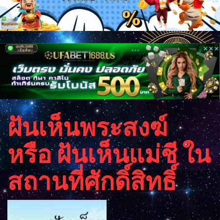
ฝันเห็นพระสงฆ์
หรือ ฝันเห็นแม่ชี ใน
สถานที่ศักดิ์สิทธิ์