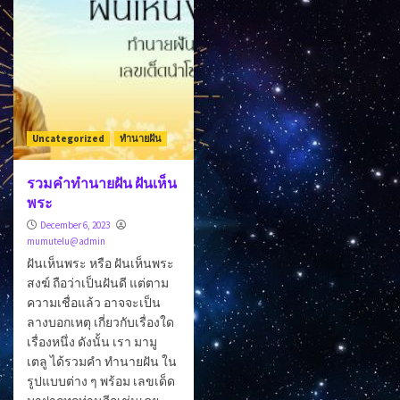
Uncategorized
ทำนายฝัน
รวมคำทำนายฝัน ฝันเห็น
พระ
December 6, 2023
mumutelu@admin
ฝันเห็นพระ หรือ ฝันเห็นพระ
สงฆ์ ถือว่าเป็นฝันดี แต่ตาม
ความเชื่อแล้ว อาจจะเป็น
ลางบอกเหตุ เกี่ยวกับเรื่องใด
เรื่องหนึ่ง ดังนั้น เรา มามู
เตลู ได้รวมคำ ทำนายฝัน ใน
รูปแบบต่าง ๆ พร้อม เลขเด็ด