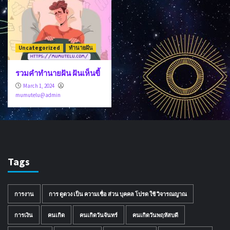
Uncategorized
ทำนายฝัน
รวมคำทำนายฝัน ฝันเห็นขี้
March 1, 2024
mumutelu@admin
Tags
การงาน
การ ดูดวง เป็น ความเชื่อ ส่วน บุคคล โปรด ใช้ วิจารณญาณ
การเงิน
คนเกิด
คนเกิดวันจันทร์
คนเกิดวันพฤหัสบดี