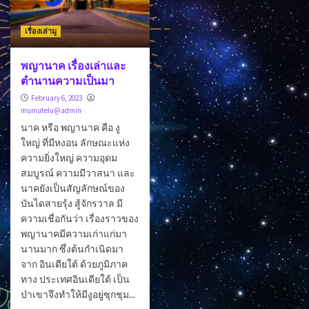
เรื่องเล่ามู
พญานาค เรื่องเล่าและ
ตำนานความเป็นมา
February 6, 2023
mumutelu@admin
นาค หรือ พญานาค คือ งู
ใหญ่ ที่มีหงอน ลักษณะแห่ง
ความยิ่งใหญ่ ความอุดม
สมบูรณ์ ความมีวาสนา และ
นาคยังเป็นสัญลักษณ์ของ
บันไดสายรุ้ง สู้จักรวาล มี
ความเชื่อกันว่า เรื่องราวของ
พญานาคมีความเก่าแก่มา
นานมาก ซึ่งต้นกำเนิดมา
จาก อินเดียใต้ ด้วยภูมิภาค
ทาง ประเทศอินเดียใต้ เป็น
ป่าเขาจึงทำให้มีงูอยู่ซุกชุม...