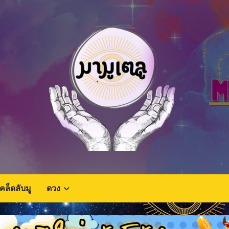
เคล็ดลับมู
ดวง