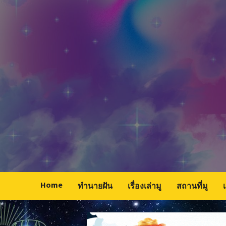
Skip
to
content
Home
ทำนายฝัน
เรื่องเล่ามู
สถานที่มู