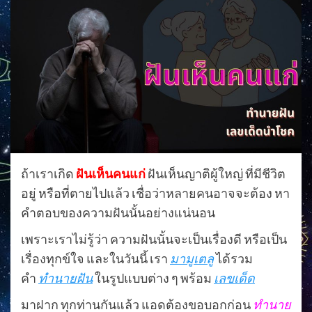
ถ้าเราเกิด
ฝันเห็นคนแก่
ฝันเห็นญาติผู้ใหญ่ ที่มีชีวิต
อยู่ หรือที่ตายไปแล้ว เชื่อว่าหลายคนอาจจะต้อง หา
คำตอบของความฝันนั้นอย่างแน่นอน
เพราะเราไม่รู้ว่า ความฝันนั้นจะเป็นเรื่องดี หรือเป็น
เรื่องทุกข์ใจ และในวันนี้ เรา
มามูเตลู
ได้รวม
คำ
ทำนายฝัน
ในรูปแบบต่าง ๆ พร้อม
เลขเด็ด
มาฝาก ทุกท่านกันแล้ว แอดต้องขอบอกก่อน
ทำนาย