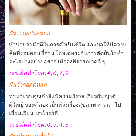
ฝันว่าคุยกับคนแก่
ทำนายว่า มีสติในการดำเนินชีวิต และขอให้มีความ
คิดที่รอบคอบ ถี่ถ้วน โดยเฉพาะกับการตัดสินใจทำ
อะไรบางอย่าง อยากให้ลองพิจารณาดูดี ๆ
เลขเด็ดนำโชค : 4 , 6 , 7 , 9
ฝันว่ากอดคนแก่
ทำนายว่า คุณกำลัง มีความกังวล เกี่ยวกับ ญาติ
ผู้ใหญ่ ของตัวเอง เป็นห่วงเรื่องสุขภาพ หาเวลาไป
เยี่ยมเยียนเขาบ้างก็ดี
เลขเด็ดนำโชค : 0 , 3 , 4 , 8