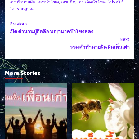
เลขทำนายฝัน
,
เลขนำโชค
,
เลขเด็ด
,
เลขเด็ดนำโชค
,
โปรดใช้
วิจารณญาณ
Continue
Previous
เปิด ตำนานปู่อือลือ พญานาคบึงโขงหลง
Reading
Next
รวมคำทำนายฝัน ฝันเห็นเต่า
More Stories