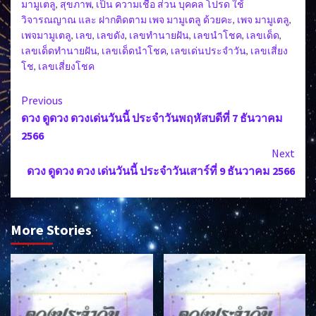
มามูเตลู
,
สุขภาพ
,
เป็น ความเชื่อ ส่วน บุคคล โปรด ใช้
วิจารณญาณ และ ฝากติดตาม เพจ มามูเตลู ด้วยคะ
,
เพจ มามูเตลู
,
เพจมามูเตลู
,
เลข
,
เลขดัง
,
เลขทำนายฝัน
,
เลขนำโชค
,
เลขเด็ด
,
เลขเด็ดทำนายฝัน
,
เลขเด็ดนำโชค
,
เลขเด่นประจำวัน
,
เลขเสี่ยง
โช
,
เลขเสี่ยงโชค
Continue
Previous
ดวง ดูดวง ดวงเด่นวันนี้ ประจำวันพฤหัสบดีที่ 7 ธันวาคม
Reading
2566
Next
ดวง ดูดวง ดวง เด่นวันนี้ ประจำวันเสาร์ที่ 9 ธันวาคม 2566
More Stories