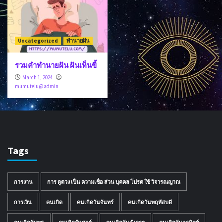
Uncategorized
ทำนายฝัน
รวมคำทำนายฝัน ฝันเห็นขี้
March 1, 2024
mumutelu@admin
Tags
การงาน
การ ดูดวง เป็น ความเชื่อ ส่วน บุคคล โปรด ใช้ วิจารณญาณ
การเงิน
คนเกิด
คนเกิดวันจันทร์
คนเกิดวันพฤหัสบดี