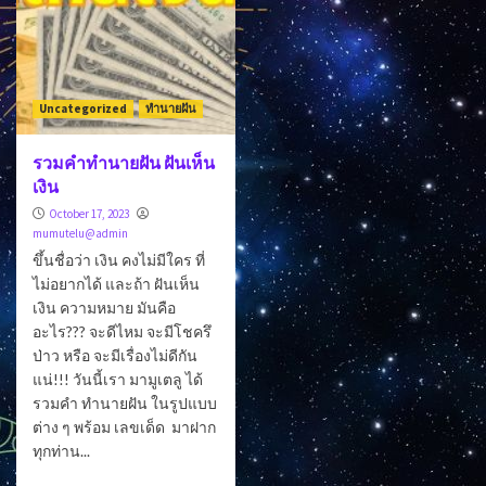
Uncategorized
ทำนายฝัน
รวมคำทำนายฝัน ฝันเห็น
เงิน
October 17, 2023
mumutelu@admin
ขึ้นชื่อว่า เงิน คงไม่มีใคร ที่
ไม่อยากได้ และถ้า ฝันเห็น
เงิน ความหมาย มันคือ
อะไร??? จะดีไหม จะมีโชครึ
ป่าว หรือ จะมีเรื่องไม่ดีกัน
แน่!!! วันนี้เรา มามูเตลู ได้
รวมคำ ทำนายฝัน ในรูปแบบ
ต่าง ๆ พร้อม เลขเด็ด มาฝาก
ทุกท่าน...