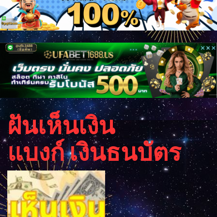
ฝันเห็นเงิน
แบงก์ เงินธนบัตร