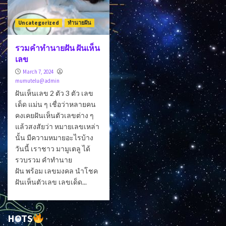
Uncategorized
ทำนายฝัน
รวมคำทำนายฝัน ฝันเห็น
เลข
March 7, 2024
mumutelu@admin
ฝันเห็นเลข 2 ตัว 3 ตัว เลข
เด็ด แม่น ๆ เชื่อว่าหลายคน
คงเคยฝันเห็นตัวเลขต่าง ๆ
แล้วสงสัยว่า หมายเลขเหล่า
นั้น มีความหมายอะไรบ้าง
วันนี้ เราชาว มามูเตลู ได้
รวบรวม คำทำนาย
ฝัน พร้อม เลขมงคล นำโชค
ฝันเห็นตัวเลข เลขเด็ด...
HOTS