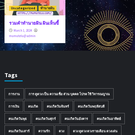
Uncategorized
ทำนายฝัน
รวมคำทำนายฝัน ฝันเห็นขี้
March 1, 2024
mumutelu@admin
Tags
การงาน
การ ดูดวง เป็น ความเชื่อ ส่วน บุคคล โปรด ใช้ วิจารณญาณ
การเงิน
คนเกิด
คนเกิดวันจันทร์
คนเกิดวันพฤหัสบดี
คนเกิดวันพุธ
คนเกิดวันศุกร์
คนเกิดวันอังคาร
คนเกิดวันอาทิตย์
คนเกิดวันเสาร์
ความรัก
ดวง
ดวง ดูดวง ดวงรายเดือน ดวงเด่น