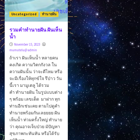
Uncategorized
ทำนายฝัน
รวมคำทำนายฝัน ฝันเห็น
น้ำ
November 15, 2023
mumutelu@admin
ถ้าเรา ฝันเห็นน้ำ หลายคน
คงเกิด ความวิตกกังวล ใน
ความฝันนั้น ว่าจะดีไหม หรือ
จะมีเรื่องให้ทุกข์ใจ รึป่าว วัน
นี้เรา มามูเตลู ได้รวม
คำ ทำนายฝัน ในรูปแบบต่าง
ๆ พร้อม เลขเด็ด มาฝาก ทุก
ท่านอีกเช่นเคย ตามไปดูคำ
ทำนายพร้อมกันเลยยยย ฝัน
เห็นน้ำ ท่วมครั้งใหญ่ ทำนาย
ว่า คุณอาจเจ็บป่วย มัปัญหา
สุขภาพกะทันหัน หรือได้รับ